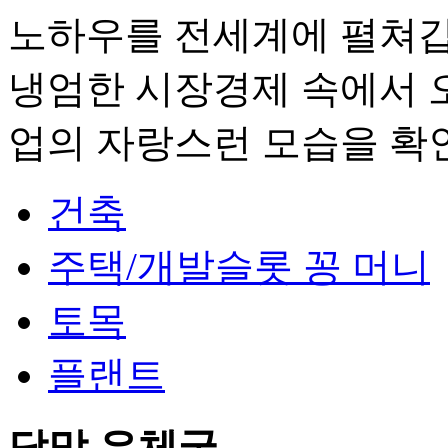
노하우를 전세계에 펼쳐갑
냉엄한 시장경제 속에서 
업의 자랑스런 모습을 확
건축
주택/개발슬롯 꽁 머니
토목
플랜트
담맘 우체국