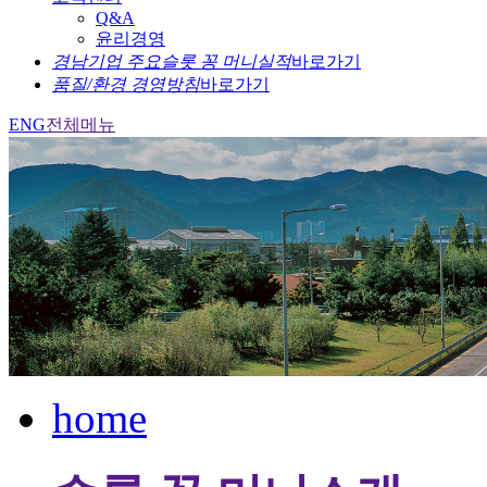
Q&A
윤리경영
경남기업 주요슬롯 꽁 머니실적
바로가기
품질/환경 경영방침
바로가기
ENG
전체메뉴
home