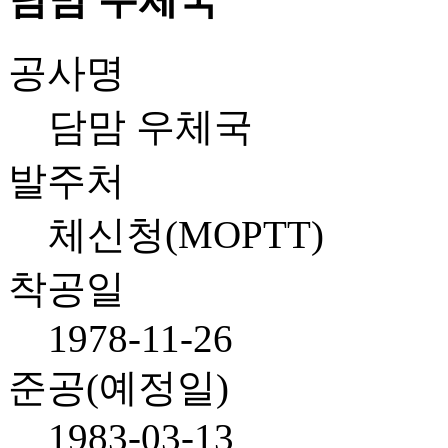
공사명
담맘 우체국
발주처
체신청(MOPTT)
착공일
1978-11-26
준공(예정일)
1983-03-13