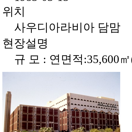
위치
사우디아라비아 담맘
현장설명
규 모 : 연면적:35,600