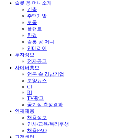
슬롯 꽁 머니소개
건축
주택개발
토목
플랜트
환경
슬롯 꽁 머니
인테리어
투자정보
전자공고
사이버홍보
언론 속 경남기업
분양뉴스
CI
BI
TV광고
공기질 측정결과
인재채용
채용정보
인사/교육/복리후생
채용FAQ
고객센터