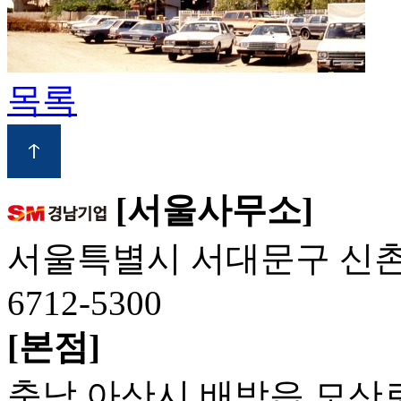
목록
[서울사무소]
서울특별시 서대문구 신촌역로3
6712-5300
[본점]
충남 아산시 배방읍 모산로 3