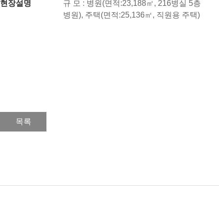
현장설명
규 모 : 병원(면적:23,188㎡, 216병실 5층
병원), 주택(면적:25,136㎡, 직원용 주택)
목록