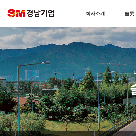
회사소개
슬롯
기업개요
CEO 인사말
비전
주요연혁
경남기업 네트워크
안전보건방침
슬
기술경영
환경경영
찾아오시는길