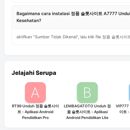
Bagaimana cara instalasi 정품 슬롯사이트 A7777 Undu
Kesehatan?
aktifkan "Sumber Tidak Dikenal", lalu klik file 정품 슬롯사이
Jelajahi Serupa
RT99 Unduh 정품 슬롯사이
LEMBAGATOTO Unduh 정
VIP77
트 - Aplikasi Android
품 슬롯사이트 - Aplikasi
이트 - 
Pendidikan Pro
Android Pendidikan Lite