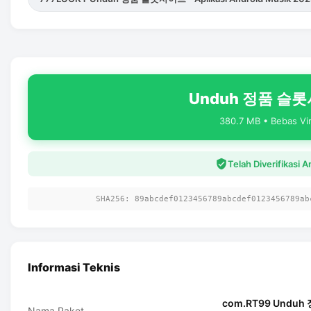
Unduh 정품 슬
380.7 MB • Bebas Vi
Telah Diverifikasi 
SHA256: 89abcdef0123456789abcdef0123456789ab
Informasi Teknis
com.RT99 Unduh 
Nama Paket