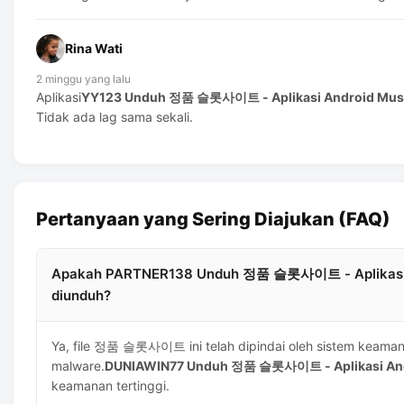
Rina Wati
2 minggu yang lalu
Aplikasi
YY123 Unduh 정품 슬롯사이트 - Aplikasi Android Mus
Tidak ada lag sama sekali.
Pertanyaan yang Sering Diajukan (FAQ)
Apakah PARTNER138 Unduh 정품 슬롯사이트 - Aplikasi A
diunduh?
Ya, file 정품 슬롯사이트 ini telah dipindai oleh sistem keaman
malware.
DUNIAWIN77 Unduh 정품 슬롯사이트 - Aplikasi And
keamanan tertinggi.