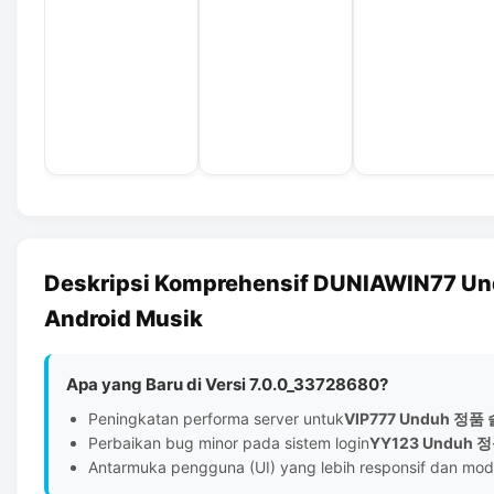
Deskripsi Komprehensif DUNIAWIN77 
Android Musik
Apa yang Baru di Versi 7.0.0_33728680?
Peningkatan performa server untuk
VIP777 Unduh 정품 슬
Perbaikan bug minor pada sistem login
YY123 Unduh 정
Antarmuka pengguna (UI) yang lebih responsif dan mod