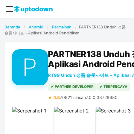
uptodown
Beranda
/
Android
/
Permainan
/
PARTNER138 Unduh 정품
슬롯사이트 - Aplikasi Android Pendidikan
PARTNER138 Undu
Aplikasi Android Pen
RT99 Unduh 정품 슬롯사이트 - Aplikasi And
✔ PARTNER DEVELOPER
✔ TERPERCAYA
★ 4.5
70921 ulasan
7.0.0_33728680