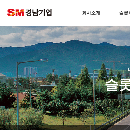
회사소개
슬롯
기업개요
CEO 인사말
비전
주요연혁
경남기업 네트워크
슬
안전보건방침
슬
기술경영
환경경영
찾아오시는길