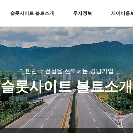
슬롯사이트 볼트소개
투자정보
사이버홍
건축
전자공고
언론 속 경남
주택개발
분양뉴스
토목
CI
슬롯사이트 볼트
BI
대한민국 건설을 선도하는 경남기업
환경
TV광고
슬롯사이트 볼트소개
해외
공기질 측정
인테리어
경남기업 