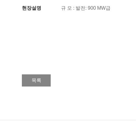
현장설명
규 모 : 발전: 900 MW급
목록