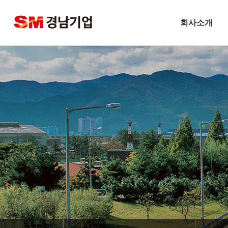
회사소개
기업개요
CEO 인사말
비전
주요연혁
경남기업 네트워크
안전보건방침
기술경영
환경경영
찾아오시는길