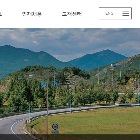
보
인재채용
고객센터
ENG
기업
채용정보
Q&A
인사/교육/복리후생
윤리경영
채용FAQ
결과
주요슬롯사이트 볼트실적
품질/환경 경영방침
바로가기
바로가기