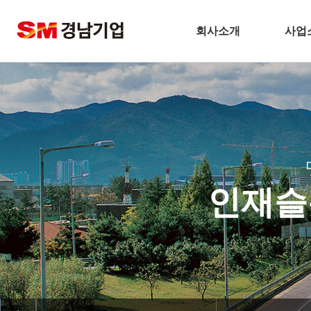
회사소개
사업
기업개요
건
CEO 인사말
주택
비전
토
주요연혁
플
경남기업 네트워크
환
인재슬
안전보건방침
해
기술경영
인테
환경경영
찾아오시는길