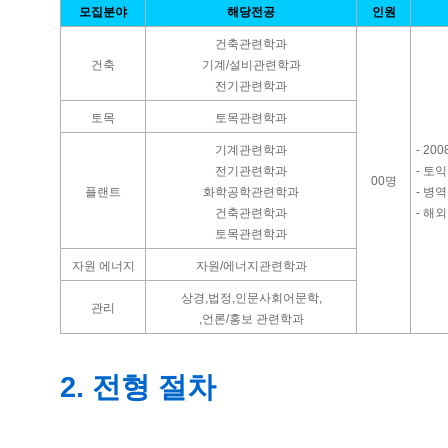
모집분야
해당전공
인원
건축관련학과
건축
기계/설비관련학과
전기관련학과
토목
토목관련학과
기계관련학과
- 2
전기관련학과
- 토
00명
플랜트
화학공학관련학과
- 병
건축관련학과
- 해
토목관련학과
자원 에너지
자원/에너지관련학과
상경,법정,인문사회어문학,
관리
,언론/홍보 관련학과
2. 전형 절차