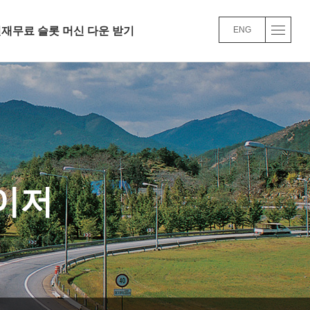
재무료 슬롯 머신 다운 받기
ENG
인재무료 슬롯 머신 다운
인사/교육/복리후생
슬롯사이트 볼트 메이저FAQ
이저
경남기업 주요사업실적
품질/환경 경영방
바로가기
바로가기