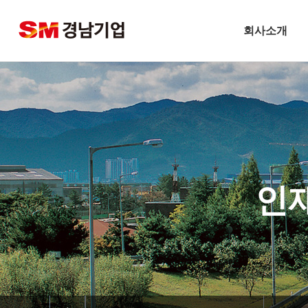
회사소개
기업개요
CEO 인사말
비전
주요연혁
경남기업 네트워크
인
안전보건방침
기술경영
환경경영
찾아오시는길