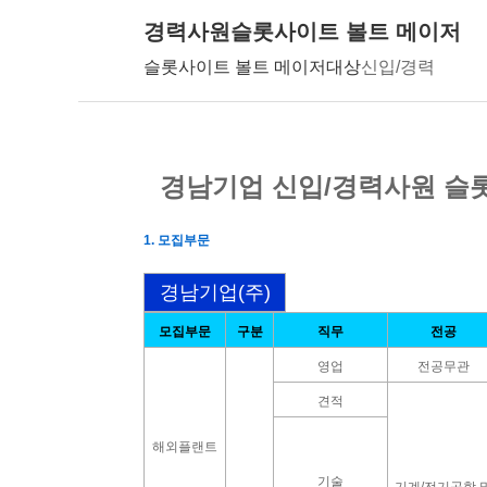
경력사원슬롯사이트 볼트 메이저
슬롯사이트 볼트 메이저대상
신입/경력
경남기업 신입/경력사원 슬
1. 모집부문
경남기업(주)
모집부문
구분
직무
전공
영업
전공무관
견적
해외플랜트
기술