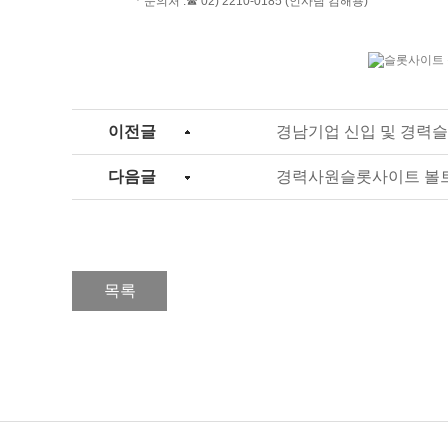
ㆍ문의처 :
☎ 02) 2210-0185 (인사팀 김해용)
이전글
경남기업 신입 및 경력
다음글
경력사원슬롯사이트 볼
목록