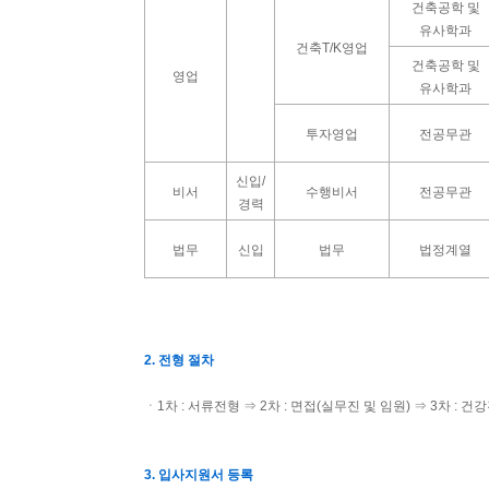
건축공학 및
유사학과
건축T/K영업
건축공학 및
영업
유사학과
투자영업
전공무관
신입/
비서
수행비서
전공무관
경력
법무
신입
법무
법정계열
2. 전형 절차
ㆍ1차 : 서류전형 ⇒ 2차 : 면접(실무진 및 임원) ⇒ 3차 : 건
3. 입사지원서 등록