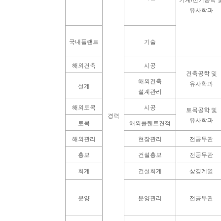
기계/전기공학 
유사학과
국내플랜트
기술
해외건축
시공
건축공학 및
해외건축
유사학과
설계
설계관리
해외토목
시공
토목공학 및
경력
유사학과
토목
해외플랜트견적
해외관리
현장관리
전공무관
홍보
건설홍보
전공무관
회계
건설회계
상경계열
분양
분양관리
전공무관