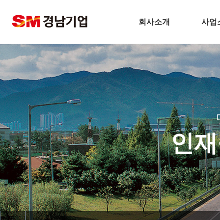
회사소개
사업
기업개요
건
CEO 인사말
주택
비전
토
주요연혁
플
경남기업 네트워크
환
인재
안전보건방침
해
기술경영
인테
환경경영
찾아오시는길