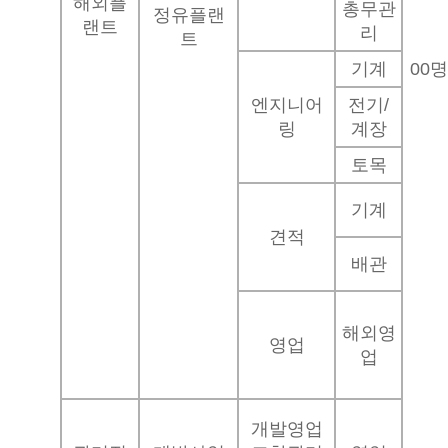
해외플
총무관
정유플랜
랜트
리
트
기계
00명
엔지니어
전기/
링
계장
토목
기계
견적
배관
해외영
영업
업
개발영업