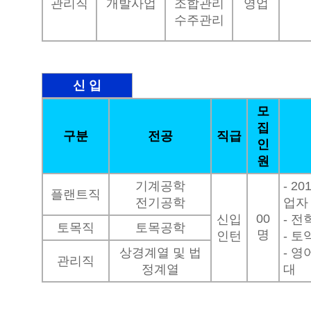
관리직
개발사업
조합관리
영업
수주관리
신 입
모
집
구분
전공
직급
인
원
기계공학
- 2
플랜트직
전기공학
업자
00
신입
- 전
토목직
토목공학
명
인턴
- 토
상경계열 및 법
- 영
관리직
정계열
대