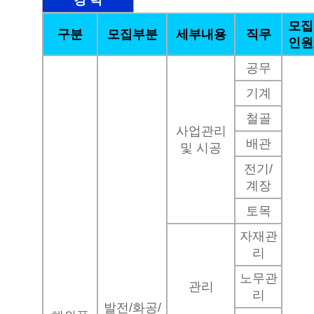
경 력
모집
구분
모집부분
세부내용
직무
인원
공무
기계
철골
사업관리
배관
및 시공
전기/
계장
토목
자재관
리
노무관
관리
리
발전/화공/