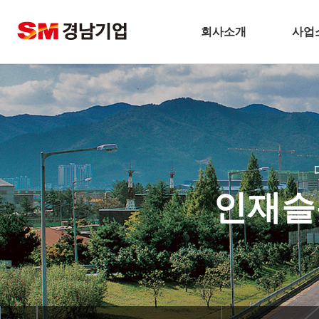
회사소개
사업
기업개요
건
CEO 인사말
주택
비전
토
주요연혁
플
경남기업 네트워크
환
인재슬
안전보건방침
해
기술경영
인테
환경경영
찾아오시는길