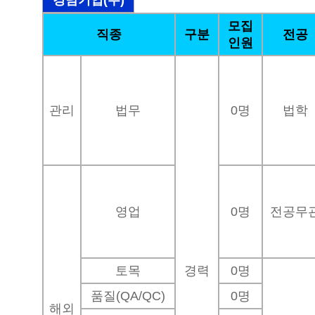
경남기업(주)
모집
직종
구분
전공
인원
관리
법무
0명
법학
영업
0명
전공무
토목
경력
0명
품질(QA/QC)
0명
해외