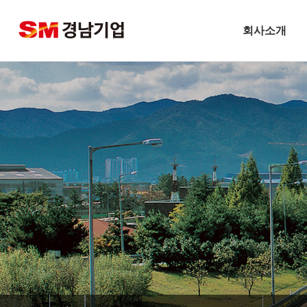
회사소개
기업개요
CEO 인사말
비전
주요연혁
경남기업 네트워크
안전보건방침
기술경영
환경경영
찾아오시는길