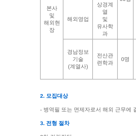
상경계
본사
열
및
해외영업
및
해외현
유사학
장
과
경남정보
전산관
기술
0명
련학과
(계열사)
2. 모집대상
- 병역필 또는 면제자로서 해외 근무에 
3. 전형 절차