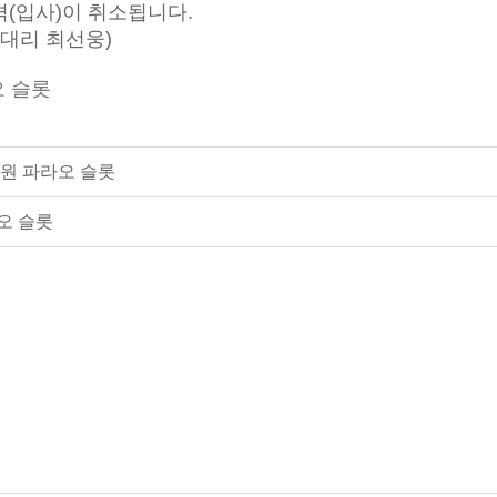
격(입사)이 취소됩니다.
팀 대리 최선웅)
원 파라오 슬롯
오 슬롯