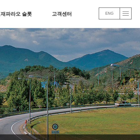
인재파라오 슬롯
고객센터
ENG
파라오 슬롯
Q&A
사/교육/복리후생
윤리경영
파라오 슬롯FAQ
 주요사업실적
품질/환경 경영방침
로가기
바로가기