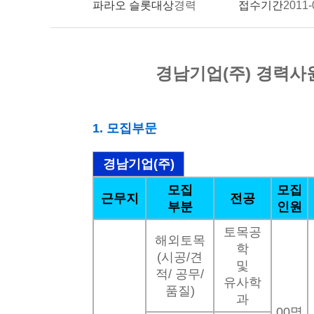
파라오 슬롯대상
경력
접수기간
2011-
경남기업(주) 경력사
1. 모집부문
경남기업(주)
모집
모집
근무지
전공
부분
인원
토목공
해외토목
학
(시공/견
및
적/ 공무/
유사학
품질)
과
00명