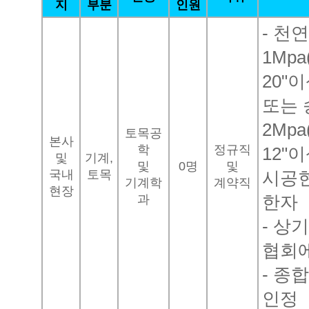
지
부분
인원
- 천
1Mpa
20"
또는
2Mpa
토목공
본사
학
정규직
12"
및
기계,
및
0명
및
국내
토목
시공현
기계학
계약직
현장
과
한자
- 상
협회에
- 종
인정