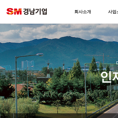
회사소개
사업
기업개요
건
CEO 인사말
주택
비전
토
주요연혁
플
경남기업 네트워크
환
인
안전보건방침
해
기술경영
인테
환경경영
찾아오시는길