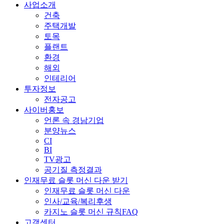
사업소개
건축
주택개발
토목
플랜트
환경
해외
인테리어
투자정보
전자공고
사이버홍보
언론 속 경남기업
분양뉴스
CI
BI
TV광고
공기질 측정결과
인재무료 슬롯 머신 다운 받기
인재무료 슬롯 머신 다운
인사/교육/복리후생
카지노 슬롯 머신 규칙FAQ
고객센터