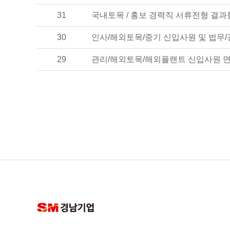
31
국내토목 / 홍보 경력직 서류전형 결
30
인사/해외토목/중기 신입사원 및 법
29
관리/해외토목/해외플랜트 신입사원 