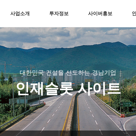
사업소개
투자정보
사이버홍보
건축
전자공고
언론 속 경남기업
주택개발
분양뉴스
인
토목
CI
플랜트
BI
대한민국 건설을 선도하는 경남기업
환경
TV광고
인재슬롯 사이트
해외
공기질 측정결과
인테리어
경남기업
바