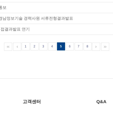
과통보
무/경남정보기술 경력사원 서류전형결과발표
면접결과발표 연기
1
2
3
4
5
6
7
8
고객센터
Q&A