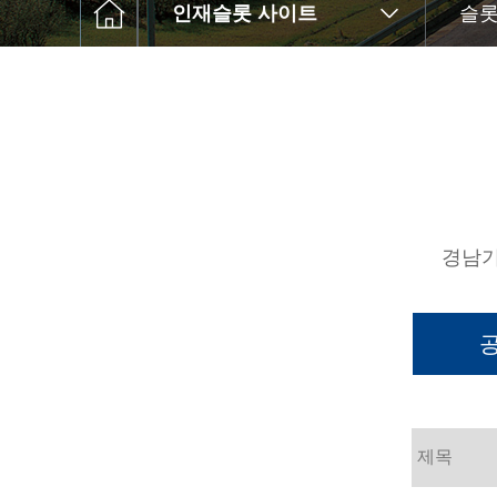
인재슬롯 사이트
슬롯
경남기