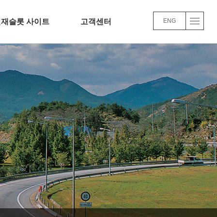
인재슬롯 사이트
고객센터
ENG
슬롯 사이트
Q&A
사/교육/복리후생
윤리경영
슬롯 사이트FAQ
 주요사업실적
품질/환경 경영방침
로가기
바로가기