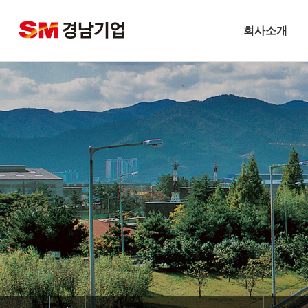
회사소개
기업개요
CEO 인사말
비전
주요연혁
경남기업 네트워크
안전보건방침
기술경영
환경경영
찾아오시는길