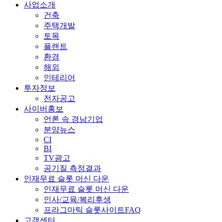
사업소개
건축
주택개발
토목
플랜트
환경
해외
인테리어
투자정보
전자공고
사이버홍보
언론 속 경남기업
분양뉴스
CI
BI
TV광고
공기질 측정결과
인재무료 슬롯 머신 다운
인재무료 슬롯 머신 다운
인사/교육/복리후생
프라그마틱 슬롯사이트FAQ
고객센터