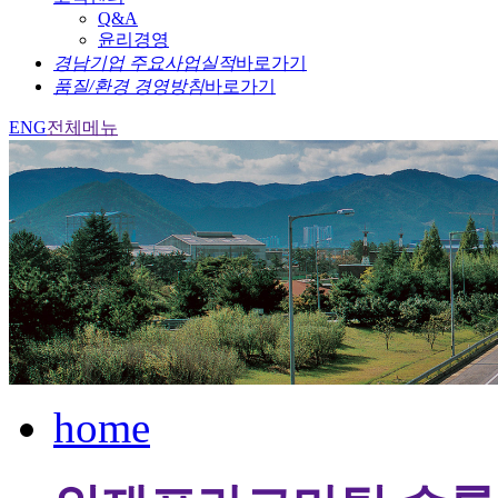
Q&A
윤리경영
경남기업 주요사업실적
바로가기
품질/환경 경영방침
바로가기
ENG
전체메뉴
home