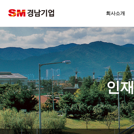
회사소개
기업개요
CEO 인사말
비전
주요연혁
경남기업 네트워크
인재
안전보건방침
기술경영
환경경영
찾아오시는길