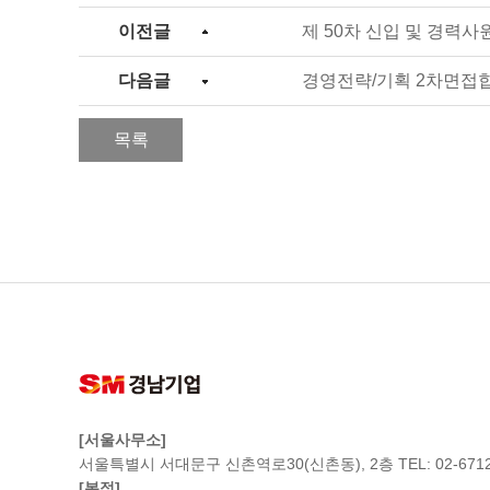
이전글
제 50차 신입 및 경력
다음글
경영전략/기획 2차면접
목록
[서울사무소]
서울특별시 서대문구 신촌역로30(신촌동), 2층 TEL: 02-6712
[본점]