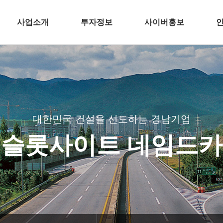
사업소개
투자정보
사이버홍보
인
건축
전자공고
언론 속 경남기업
주택개발
분양뉴스
토목
CI
플랜트
BI
대한민국 건설을 선도하는 경남기업
환경
TV광고
슬롯사이트 네임드
해외
공기질 측정결과
인테리어