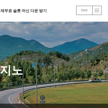
재무료 슬롯 머신 다운 받기
ENG
인재무료 슬롯 머신 다운
인사/교육/복리후생
슬롯사이트 네임드카지노FAQ
카지노
경남기업 주요사업실적
품질/환경 경영방
바로가기
바로가기