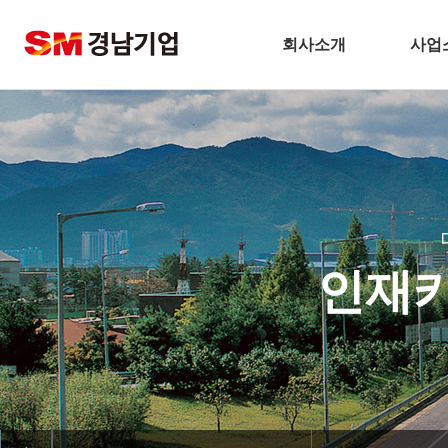
회사소개
사업
기업개요
건
CEO 인사말
주택
비전
토
주요연혁
플
경남기업 네트워크
환
인재카
안전보건방침
해
기술경영
인테
환경경영
찾아오시는길