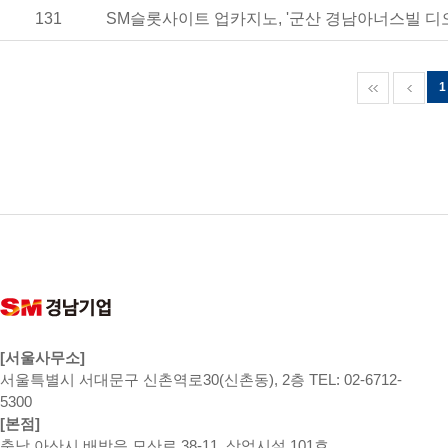
131
SM슬롯사이트 업카지노, '군산 경남아너스빌 디오
1
[서울사무소]
서울특별시 서대문구 신촌역로30(신촌동), 2층 TEL: 02-6712-
5300
[본점]
충남 아산시 배방읍 모산로 38-11, 상업시설 101호