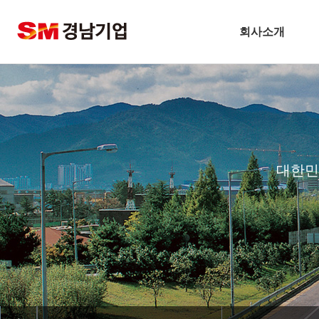
회사소개
기업개요
CEO 인사말
비전
주요연혁
대한민
경남슬롯사이트 볼트 메이저 
안전보건방침
기술경영
환경경영
찾아오시는길