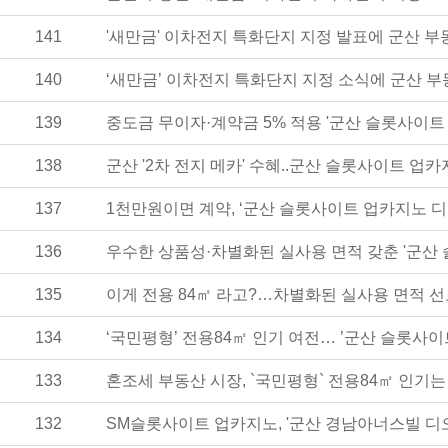
141
'새만금' 이차전지 특화단지 지정 발표에 군산 부
140
‘새만금’ 이차전지 특화단지 지정 소식에 군산 부
139
중도금 무이자·계약금 5% 적용 '군산 슬롯사이트
138
군산 '2차 전지 메카' 수혜..군산 슬롯사이트 업
137
1천만원이면 계약, ‘군산 슬롯사이트 업카지노 
136
우수한 상품성·차별화된 실사용 면적 갖춘 '군산
135
이게 전용 84㎡ 라고?…차별화된 실사용 면적 선
134
‘국민평형’ 전용84㎡ 인기 여전… ’군산 슬롯사
133
혼조세 부동산 시장, `국민평형` 전용84㎡ 인기
132
SM슬롯사이트 업카지노, '군산 경남아너스빌 디