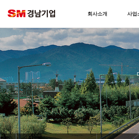
회사소개
사업
기업개요
건
CEO 인사말
주택
비전
토
주요연혁
플
경남기업 네트워크
환
안전보건방침
해
기술경영
인테
환경경영
찾아오시는길