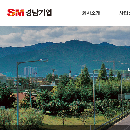
회사소개
사업
기업개요
건
CEO 인사말
주택
비전
토
주요연혁
플
경남기업 네트워크
환
안전보건방침
해
기술경영
인테
환경경영
찾아오시는길