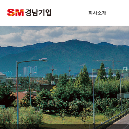
회사소개
기업개요
CEO 인사말
비전
주요연혁
대
경남슬롯사이트 볼트 메이저
안전보건방침
기술경영
환경경영
찾아오시는길