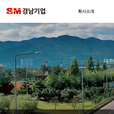
회사소개
기업개요
CEO 인사말
비전
주요연혁
대한
경남슬롯사이트 볼트 메이저
안전보건방침
기술경영
환경경영
찾아오시는길