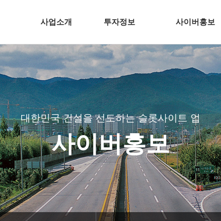
사업소개
투자정보
사이버홍보
건축
전자공고
언론 속 경남정품 슬
주택개발
분양슬롯사이트 
토목
CI
플랜트
BI
대한민국 건설을 선도하는 슬롯사이트 업
 메이저
환경
TV광고
사이버홍보
침
해외
공기질 측정결과
인테리어
슬롯사이
길