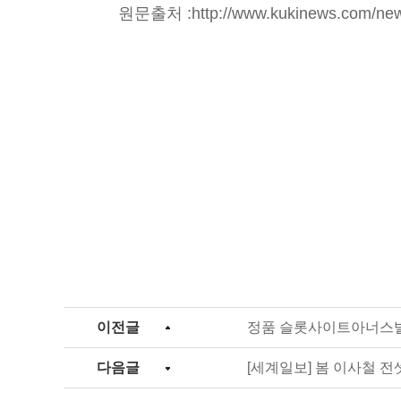
원문출처 :
http://www.kukinews.com/n
이전글
정품 슬롯사이트아너스빌
다음글
[세계일보] 봄 이사철 