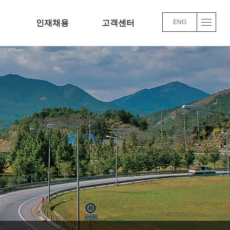
인재채용
고객센터
ENG
롯사이트
채용정보
Q&A
업
인사/교육/복리후생
윤리경영
채용FAQ
트 업 주요사업실적
품질/환경 경영방침
바로가기
바로가기