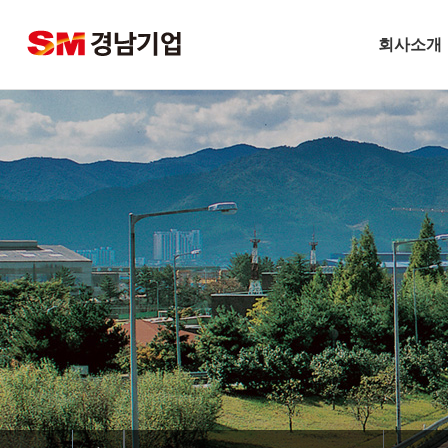
회사소개
기업개요
CEO 인사말
비전
주요연혁
경남슬롯사이트 볼트
안전보건방
기술경영
환경경영
찾아오시는