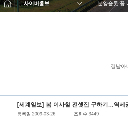
사이버홍보
분양슬롯 꽁 
경남아너
[세계일보] 봄 이사철 전셋집 구하기…역세
등록일
2009-03-26
조회수
3449