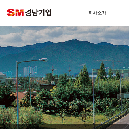
회사소개
기업개요
CEO 인사말
비전
주요연혁
대
경남슬롯사이트 볼트 메이저
안전보건방침
기술경영
환경경영
찾아오시는길