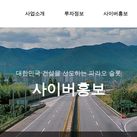
사업소개
투자정보
사이버홍보
건축
전자공고
주택개발
분양파라오 슬롯
토목
CI
플랜트
BI
대한민국 건설을 선도하는 파라오 슬롯
 메이저
환경
TV광고
사이버홍보
침
해외
공기질 측정결과
인테리어
파라오 슬롯
길
바