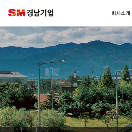
회사소개
기업개요
CEO 인사말
비전
주요연혁
경남슬롯사이트 볼트
안전보건방
기술경영
환경경영
찾아오시는