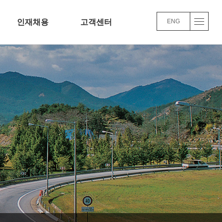
인재채용
고객센터
ENG
채용정보
Q&A
인사/교육/복리후생
윤리경영
채용FAQ
 주요사업실적
품질/환경 경영방침
로가기
바로가기