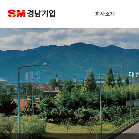
회사소개
기업개요
CEO 인사말
비전
주요연혁
대
경남슬롯사이트 볼트 메이저
안전보건방침
기술경영
환경경영
찾아오시는길