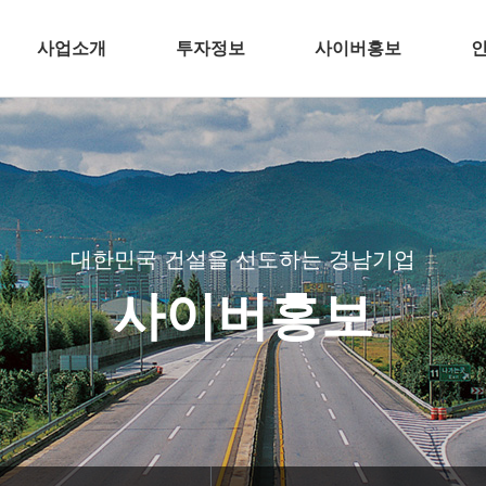
사업소개
투자정보
사이버홍보
건축
전자공고
언론 속 경남기업
주택개발
슬롯사이트뉴스
인사/
토목
CI
플랜트
BI
대한민국 건설을 선도하는 경남기업
환경
TV광고
사이버홍보
해외
공기질 측정결과
인테리어
경남기업 주요
바로가기