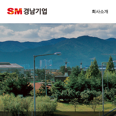
회사소개
기업개요
CEO 인사말
비전
주요연혁
경남기업 네트워크
안전보건방침
기술경영
환경경영
찾아오시는길