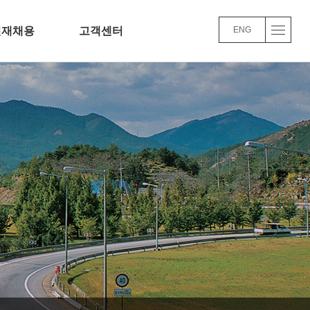
인재채용
고객센터
ENG
채용정보
Q&A
교육/복리후생
윤리경영
채용FAQ
사업실적
품질/환경 경영방침
바로가기