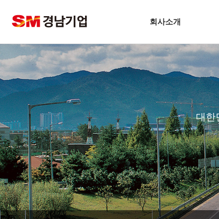
회사소개
기업개요
CEO 인사말
비전
주요연혁
대한
경남슬롯사이트 볼트 메이저
안전보건방침
기술경영
환경경영
찾아오시는길