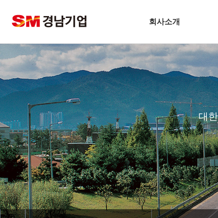
회사소개
기업개요
CEO 인사말
비전
주요연혁
대한
경남슬롯사이트 볼트 메이저
안전보건방침
기술경영
환경경영
찾아오시는길