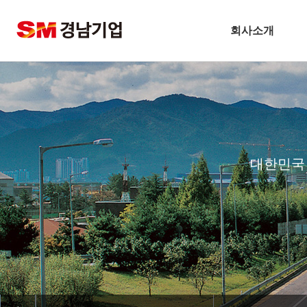
회사소개
슬롯사이트 볼트 추천개
CEO 인사말
비전
주요연혁
대한민국
경남슬롯사이트 볼트 메이저 
안전보건방침
기술경영
환경경영
찾아오시는길