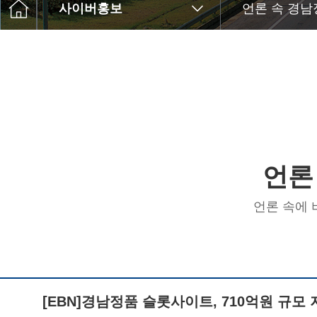
고객센터
사이버홍보
언론 속 경
트
Q&A
윤리경영
언론
언론 속에
[EBN]경남정품 슬롯사이트, 710억원 규모