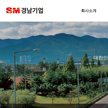
회사소개
정품 슬롯사이트개요
CEO 인사말
비전
주요연혁
대한민
경남슬롯사이트 볼트 메이저 
안전보건방침
기술경영
환경경영
찾아오시는길