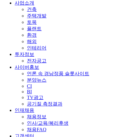
사업소개
건축
주택개발
토목
플랜트
환경
해외
인테리어
투자정보
전자공고
사이버홍보
언론 속 경남정품 슬롯사이트
분양뉴스
CI
BI
TV광고
공기질 측정결과
인재채용
채용정보
인사/교육/복리후생
채용FAQ
고객센터