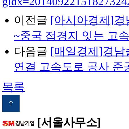
gidx=20140922151827324
이전글
[아시아경제]경
~중국 접경지 잇는 고
다음글
[매일경제]경남
연결 고속도로 공사 준
목록
[서울사무소]