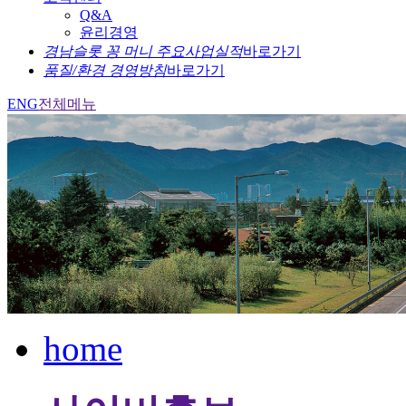
Q&A
윤리경영
경남슬롯 꽁 머니 주요사업실적
바로가기
품질/환경 경영방침
바로가기
ENG
전체메뉴
home