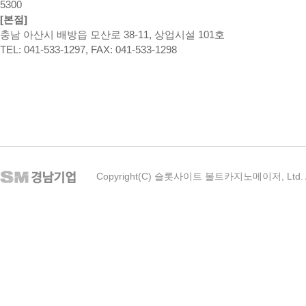
5300
[본점]
충남 아산시 배방읍 모산로 38-11, 상업시설 101호
TEL: 041-533-1297, FAX: 041-533-1298
Copyright(C) 슬롯사이트 볼트카지노메이저, Ltd. All