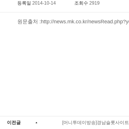
등록일
2014-10-14
조회수
2919
원문출처 :
http://news.mk.co.kr/newsRead.php
이전글
[머니투데이방송]경남슬롯사이트 