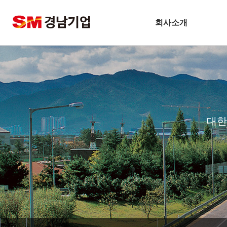
회사소개
온라인 슬롯개요
CEO 인사말
비전
주요연혁
대한
경남슬롯사이트 볼트 메이저
안전보건방침
기술경영
환경경영
찾아오시는길