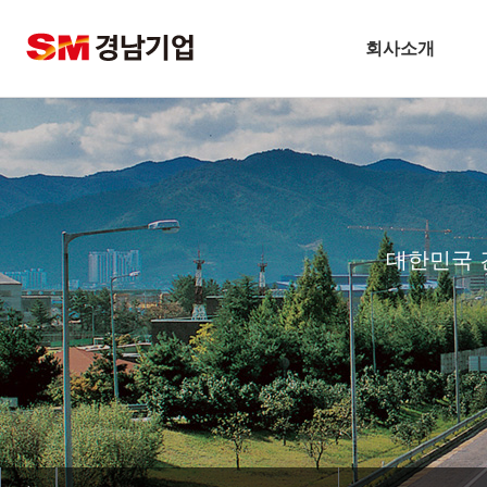
회사소개
슬롯사이트 볼트 메이저개
CEO 인사말
비전
주요연혁
대한민국 
경남슬롯사이트 볼트 메이저 
안전보건방침
기술경영
환경경영
찾아오시는길