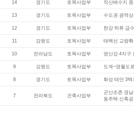
14
경기도
토목사업부
직산배수지 
13
경기도
토목사업부
수도권 광역상
12
경기도
토목사업부
한강 하류 급
11
강원도
토목사업부
태백선 교량확
10
전라남도
토목사업부
영산강 4지구
9
강원도
토목사업부
도계~영월도
8
경기도
토목사업부
화성 태안 3
군산조촌 경남
7
전라북도
건축사업부
동주택 신축공