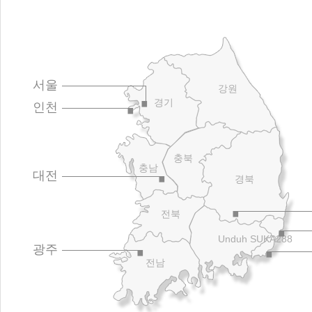
서울
강원
경기
인천
충북
충남
대전
경북
전북
Unduh SUKA288
광주
전남