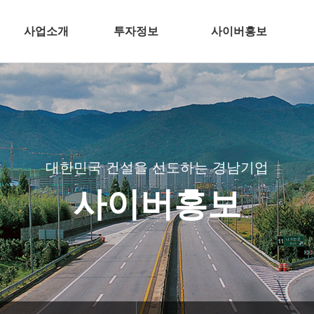
사업소개
투자정보
사이버홍보
건축
전자공고
언론 속 경남기업
주택개발
분양뉴스
인
토목
CI
플랜트
BI
대한민국 건설을 선도하는 경남기업
환경
TV광고
사이버홍보
해외
슬롯 무료 사이트 측정결과
인테리어
경남기업 주
바로가