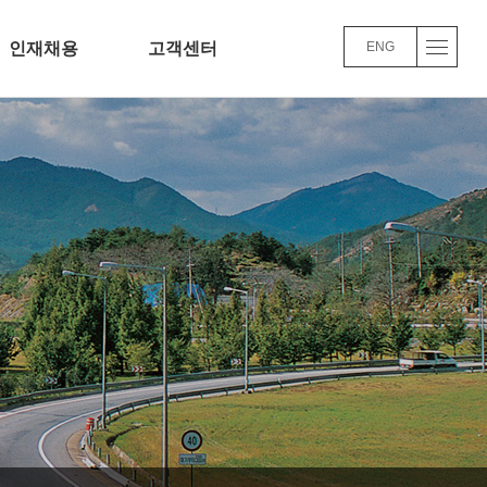
인재채용
고객센터
ENG
채용정보
Q&A
사/교육/복리후생
윤리경영
채용FAQ
요사업실적
품질/환경 경영방침
기
바로가기