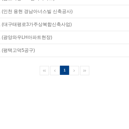
 (인천 용현 경남아너스빌 신축공사)
트 (대구태평로3가주상복합신축사업)
 (광양와우LH아파트현장)
 (평택고덕5공구)
1