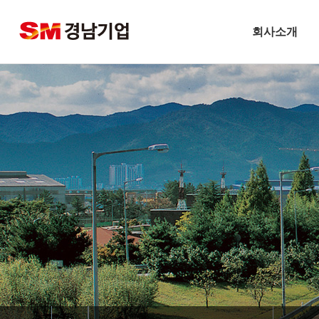
회사소개
기업개요
CEO 인사말
비전
주요연혁
경남기업 네트워크
안전보건방침
기술경영
환경경영
찾아오시는길