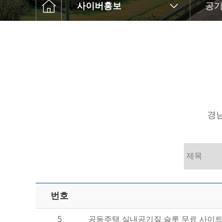
사이버홍보
공기
경남
번호
5
공동주택 실내공기질 슬롯 무료 사이트