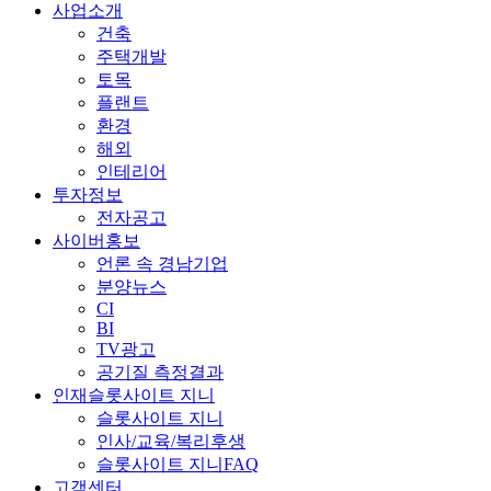
사업소개
건축
주택개발
토목
플랜트
환경
해외
인테리어
투자정보
전자공고
사이버홍보
언론 속 경남기업
분양뉴스
CI
BI
TV광고
공기질 측정결과
인재슬롯사이트 지니
슬롯사이트 지니
인사/교육/복리후생
슬롯사이트 지니FAQ
고객센터