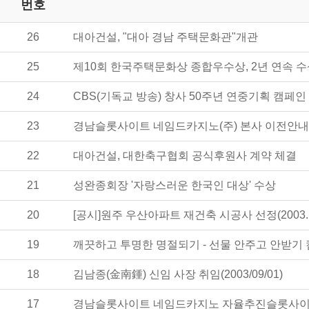
번호
26
대아건설, "대아 경남 주택문화관"개관
25
제10회 한국주택문화상 종합우수상, 2년 연속 
24
CBS(기독교 방송) 창사 50주년 연중기획 캠페인
23
경남슬롯사이트 네임드카지노(주) 본사 이전안내
22
대아건설, 대한축구협회 공식후원사 계약 체결
21
성완종회장 '자랑스러운 한국인 대상' 수상
20
[공시]원주 우산아파트 재건축 시공사 선정(2003.11
19
깨끗하고 투명한 명절되기 - 선물 안주고 안받기 캠페인
18
김남종(金南鍾) 신임 사장 취임(2003/09/01)
17
경남슬롯사이트 네임드카지노 자율추진슬롯사이트 네