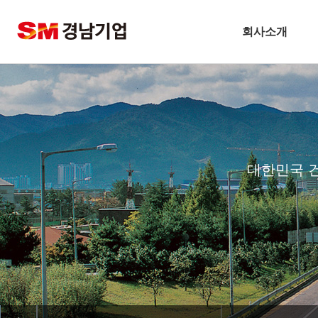
찾아오시는길
회사소개
슬롯사이트 네임드카지노
CEO 인사말
비전
주요연혁
대한민국 
경남슬롯사이트 네임드카지노 
안전보건방침
기술경영
환경경영
찾아오시는길