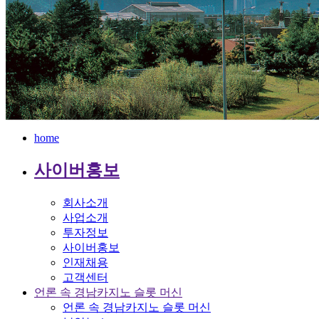
home
사이버홍보
회사소개
사업소개
투자정보
사이버홍보
인재채용
고객센터
언론 속 경남카지노 슬롯 머신
언론 속 경남카지노 슬롯 머신