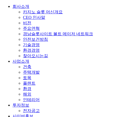
회사소개
카지노 슬롯 머신개요
CEO 인사말
비전
주요연혁
경남슬롯사이트 볼트 메이저 네트워크
안전보건방침
기술경영
환경경영
찾아오시는길
사업소개
건축
주택개발
토목
플랜트
환경
해외
인테리어
투자정보
전자공고
사이버홍보