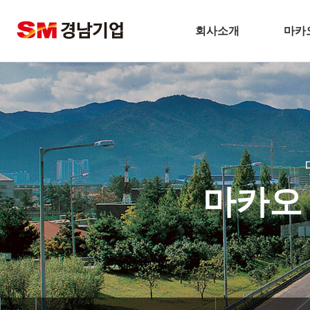
회사소개
마카
기업개요
마
CEO 인사말
비전
주요연혁
경남기업 네트워크
마카오
안전보건방침
기술경영
환경경영
찾아오시는길