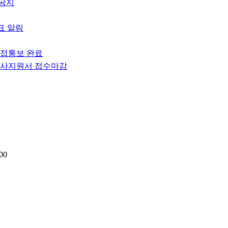
 공지
표 알림
면접통보 완료
 입사지원서 접수마감
00