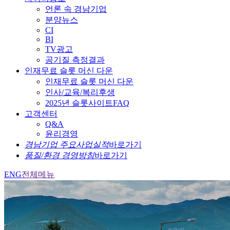
언론 속 경남기업
분양뉴스
CI
BI
TV광고
공기질 측정결과
인재무료 슬롯 머신 다운
인재무료 슬롯 머신 다운
인사/교육/복리후생
2025년 슬롯사이트FAQ
고객센터
Q&A
윤리경영
경남기업 주요사업실적
바로가기
품질/환경 경영방침
바로가기
ENG
전체메뉴