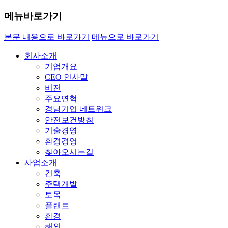
메뉴바로가기
본문 내용으로 바로가기
메뉴으로 바로가기
회사소개
기업개요
CEO 인사말
비전
주요연혁
경남기업 네트워크
안전보건방침
기술경영
환경경영
찾아오시는길
사업소개
건축
주택개발
토목
플랜트
환경
해외