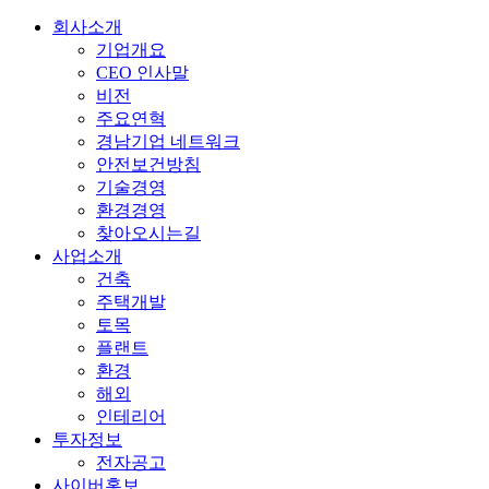
회사소개
기업개요
CEO 인사말
비전
주요연혁
경남기업 네트워크
안전보건방침
기술경영
환경경영
찾아오시는길
사업소개
건축
주택개발
토목
플랜트
환경
해외
인테리어
투자정보
전자공고
사이버홍보