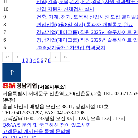
11
신입(건축,토목,기계,전기,경리) 사원 결과발표
10
신입 지원자 신체검사 실시
9
건축, 기계, 전기, 토목직 신입사원 모집 결과발
8
면접전형(6월8일 실시) 통과자 개별통보 완료
7
경남기업(대아그룹) 직원 2025년 슬롯사이트 
6
경남기업(대아그룹) 직원 2025년 슬롯사이트
5
2006정기공채 2차면접 합격공지
1
2
3
4
5
6
7
8
[서울사무소]
서울특별시 서대문구 신촌역로30(신촌동), 2층 TEL: 02-6712-53
[본점]
충남 아산시 배방읍 모산로 38-11, 상업시설 101호
TEL: 041-533-1297, FAX: 041-533-1298
고객센터
1600-1233
평일 오전 9시 - 12시, 오후 13시 - 17시
Q&A
A/S 문의 및 궁금하신 점이 있으시면
고객문의 게시판을 통해 문의해
주시기 바랍니다.