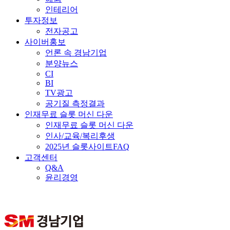
인테리어
투자정보
전자공고
사이버홍보
언론 속 경남기업
분양뉴스
CI
BI
TV광고
공기질 측정결과
인재무료 슬롯 머신 다운
인재무료 슬롯 머신 다운
인사/교육/복리후생
2025년 슬롯사이트FAQ
고객센터
Q&A
윤리경영