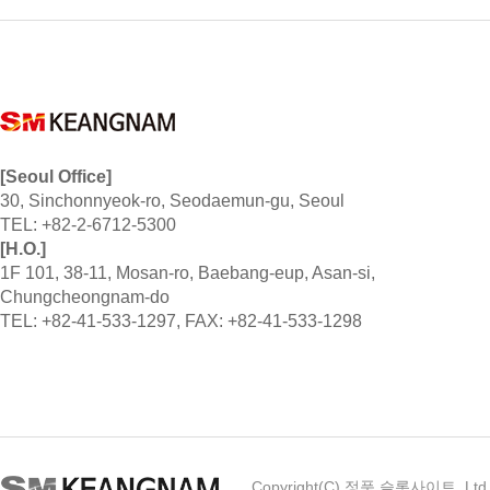
[Seoul Office]
30, Sinchonnyeok-ro, Seodaemun-gu, Seoul
TEL: +82-2-6712-5300
[H.O.]
1F 101, 38-11, Mosan-ro, Baebang-eup, Asan-si,
Chungcheongnam-do
TEL: +82-41-533-1297, FAX: +82-41-533-1298
Copyright(C) 정품 슬롯사이트, Ltd. A