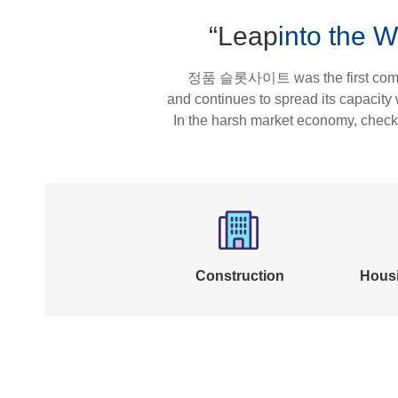
“Leap
into the 
정품 슬롯사이트 was the first company
and continues to spread its capacit
In the harsh market economy, chec
Construction
Hous