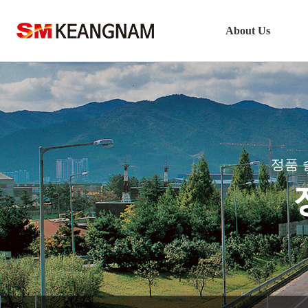
About Us
Company Outline
CEO’s Greet카지노
Vision
History
정품 슬
Keangn슬롯사이트 업카지노
Safety M정품 슬롯사이트ageme
Location