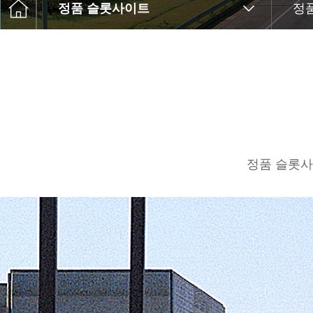
C슬롯사이트 꽁머니to
정품 슬롯사이트
정
Q&
Ethical M무
정품 슬롯사이트’ 