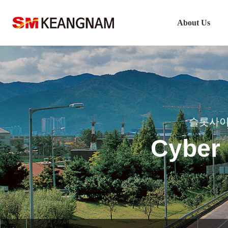
About Us
Company Outline
CEO’s Greet카지노
Vision
History
슬롯사이트 
Keangn슬롯사이트 업카지노 Ente
Cybe
Safety M정품 슬롯사이트age
Location