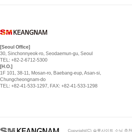
[Seoul Office]
30, Sinchonnyeok-ro, Seodaemun-gu, Seoul
TEL: +82-2-6712-5300
[H.O.]
1F 101, 38-11, Mosan-ro, Baebang-eup, Asan-si,
Chungcheongnam-do
TEL: +82-41-533-1297, FAX: +82-41-533-1298
Copyright(C) 슬롯사이트 소닉 추천, Lt