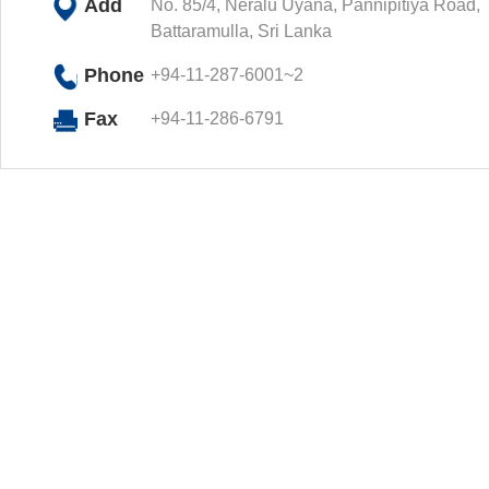
Add
No. 85/4, Neralu Uyana, Pannipitiya Road,
Battaramulla, Sri Lanka
Phone
+94-11-287-6001~2
Fax
+94-11-286-6791