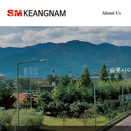
About Us
Company Outline
CEO’s Greet카지노
Vision
History
슬롯사이트 
Keangn슬롯사이트 업카지노 Ente
Safety M정품 슬롯사이트age
Location